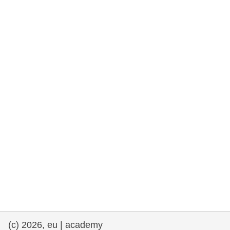
rights, & democracy
maritime & fisheries
migration & integration
nutrition, health & wellbeing
public sector leadership, innovation &
knowledge sharing
Transport und Infrastruktur
(c) 2026, eu | academy