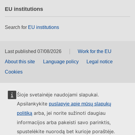
EU institutions
Search for
EU institutions
Last published 07/08/2026
Work for the EU
About this site
Language policy
Legal notice
Cookies
Šioje svetainėje naudojami slapukai.
Apsilankykite
puslapyje apie mūsų slapukų
arba, jei norite sužinoti daugiau
politiką
informacijos arba pakeisti savo parinktis,
spustelėkite nuorodą bet kurioje poraštėje.