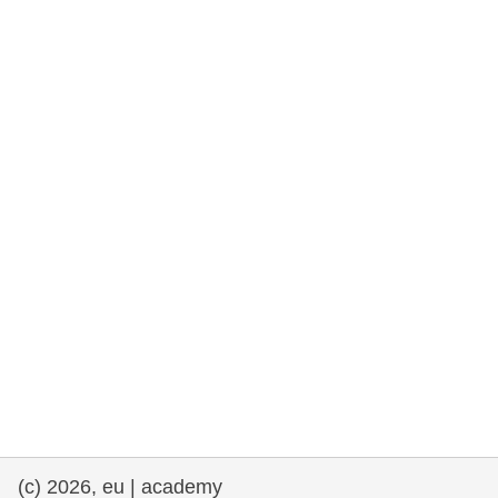
rights, & democracy
maritime & fisheries
migration & integration
nutrition, health & wellbeing
public sector leadership, innovation &
knowledge sharing
transport & infrastructure
(c) 2026, eu | academy