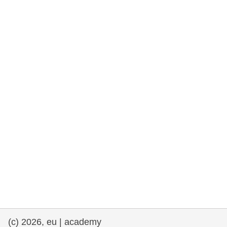
rights, & democracy
maritime & fisheries
migration & integration
nutrition, health & wellbeing
public sector leadership, innovation &
knowledge sharing
transport & infrastructure
(c) 2026, eu | academy