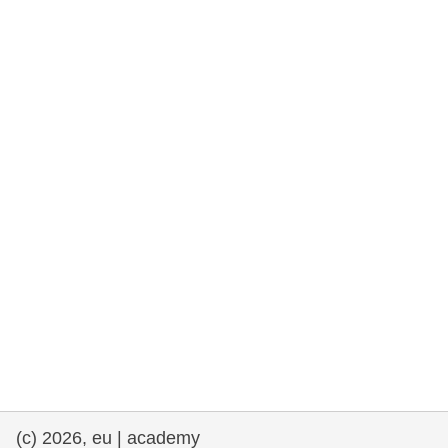
та права людини та демократія
морське судноплавство та рибальство
міграція та інтеграція
харчування, здоров'я та добробут
лідерство в державному секторі,
інновації та обмін знаннями
Транспорт та інфраструктура
(c) 2026, eu | academy