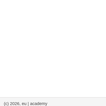
democrazia
marittimo e pesca
migrazione e integrazione
nutrizione, salute e benessere
leadership del settore pubblico,
innovazione e condivisione delle
conoscenze
trasporti e infrastrutture
(c) 2026, eu | academy