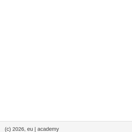
et démocratie
maritime & pêche
migration et intégration
nutrition, santé & bien-être
leadership du secteur public, innovation et
partage des connaissances
transport et infrastructure
(c) 2026, eu | academy