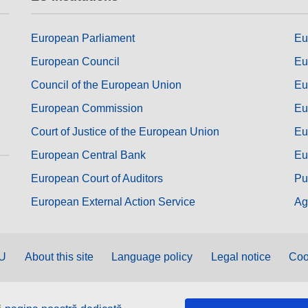
European Parliament
Eu
European Council
Eu
Council of the European Union
Eu
European Commission
Eu
Court of Justice of the European Union
Eu
European Central Bank
Eu
European Court of Auditors
Pu
European External Action Service
Ag
EU
About this site
Language policy
Legal notice
Coo