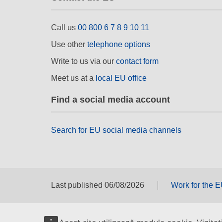
Call us
00 800 6 7 8 9 10 11
Use other
telephone options
Write to us via our
contact form
Meet us at a
local EU office
Find a social media account
Search for EU social media channels
Last published 06/08/2026
Work for the 