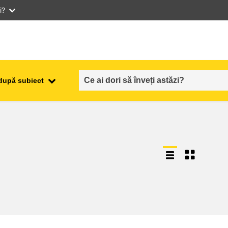
i?
după subiect
ocuparea forţei de muncă,
ala
comerţul şi economia
food safety & security
fragilitate, situații de criză și
reziliență
gen, inegalitate și incluziune