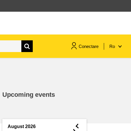
Conectare
Ro
maritime si pescuit
migrație și integrare
Upcoming events
nutriție, sănătate și bunăstare
leadership în sectorul public,
inovare și schimb de cunoștințe
◄
August 2026