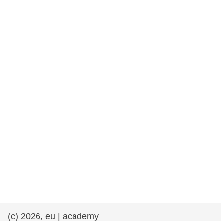
rights, & democracy
maritime & fisheries
migration & integration
nutrition, health & wellbeing
public sector leadership, innovation &
knowledge sharing
transport & infrastructure
(c) 2026, eu | academy