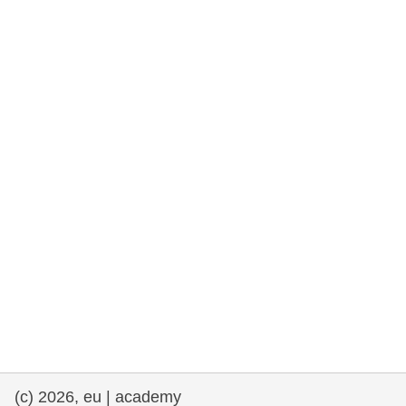
rights, & democracy
maritime & fisheries
migration & integration
nutrition, health & wellbeing
public sector leadership, innovation &
knowledge sharing
transport & infrastructure
(c) 2026, eu | academy