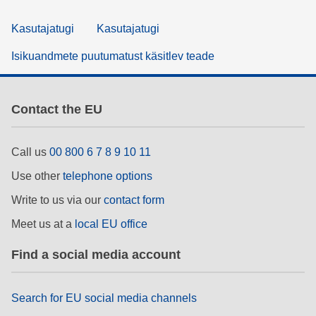
Kasutajatugi
Kasutajatugi
Isikuandmete puutumatust käsitlev teade
Contact the EU
Call us
00 800 6 7 8 9 10 11
Use other
telephone options
Write to us via our
contact form
Meet us at a
local EU office
Find a social media account
Search for EU social media channels