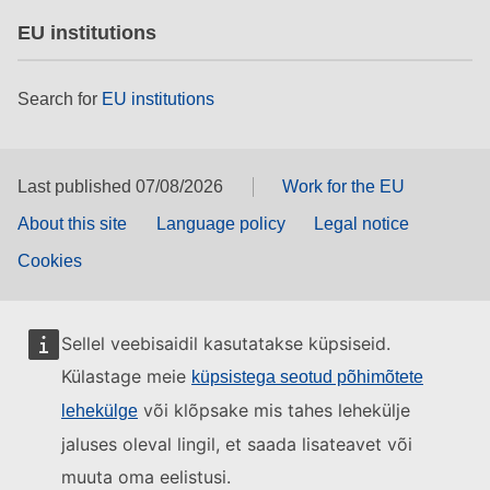
EU institutions
Search for
EU institutions
Last published 07/08/2026
Work for the EU
About this site
Language policy
Legal notice
Cookies
Sellel veebisaidil kasutatakse küpsiseid.
Külastage meie
küpsistega seotud põhimõtete
või klõpsake mis tahes lehekülje
lehekülge
jaluses oleval lingil, et saada lisateavet või
muuta oma eelistusi.