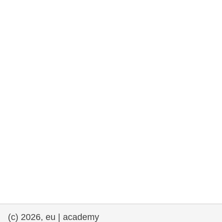
rights, & democracy
maritime & fisheries
migration & integration
nutrition, health & wellbeing
public sector leadership, innovation &
knowledge sharing
transport & infrastructure
(c) 2026, eu | academy