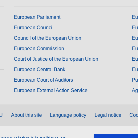
European Parliament
Eu
European Council
Eu
Council of the European Union
Eu
European Commission
Eu
Court of Justice of the European Union
Eu
European Central Bank
Eu
European Court of Auditors
Pu
European External Action Service
Ag
EU
About this site
Language policy
Legal notice
Coo