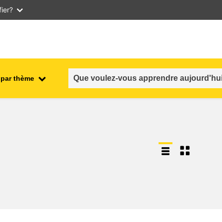
ier?
 par thème
nt
emploi, commerce et économie
salubrité et sécurité alimentaire
n et
fragilité, situations de crise &
résilience
genre, inégalité et inclusion