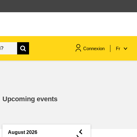
Connexion
Fr
maritime & pêche
migration et intégration
Upcoming events
nutrition, santé & bien-être
leadership du secteur public,
innovation et partage des
◄
August 2026
connaissances