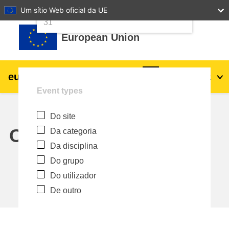
24
25
26
27
28
29
30
Um sítio Web oficial da UE
Ir para o conteúdo principal
31
European Union
eu
|
academy
Entrar
Pt
Event types
Explore by topic:
Do site
agricultura e desenvolvimento rural
Calendar
Da categoria
Da disciplina
crianças e jovens
Do grupo
Do utilizador
cidades, desenvolvimento urbano e
De outro
regional
dados, digital e tecnologia