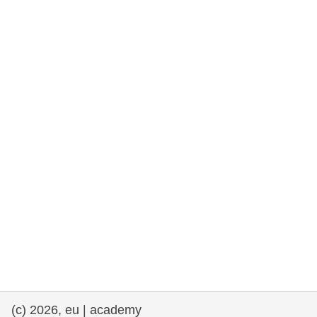
e democracia
assuntos marítimos e política das pescas
migração e integração
nutrição, saúde e bem-estar
liderança do setor público, inovação e
compartilhamento de conhecimento
transporte e infraestrutura
(c) 2026, eu | academy