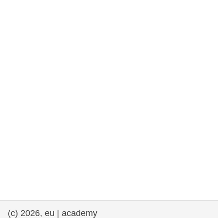
rights, & democracy
maritime & fisheries
migration & integration
nutrition, health & wellbeing
public sector leadership, innovation &
knowledge sharing
transport & infrastructure
(c) 2026, eu | academy