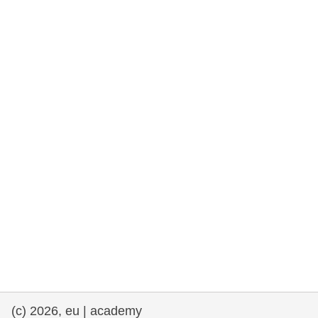
rights, & democracy
maritime & fisheries
migration & integration
nutrition, health & wellbeing
public sector leadership, innovation &
knowledge sharing
transport & infrastructure
(c) 2026, eu | academy