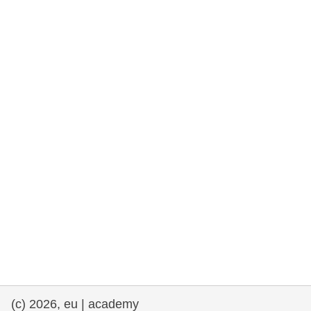
та права людини та демократія
морське судноплавство та рибальство
міграція та інтеграція
харчування, здоров'я та добробут
лідерство в державному секторі,
інновації та обмін знаннями
Транспорт та інфраструктура
(c) 2026, eu | academy