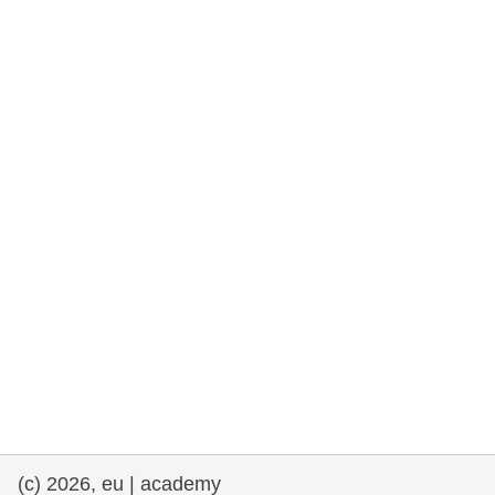
rights, & democracy
maritime & fisheries
migration & integration
nutrition, health & wellbeing
public sector leadership, innovation &
knowledge sharing
transport & infrastructure
(c) 2026, eu | academy