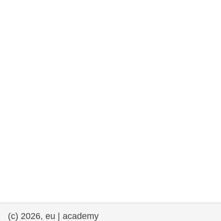
drepturile omului și democrație
maritime si pescuit
migrație și integrare
nutriție, sănătate și bunăstare
leadership în sectorul public, inovare și
schimb de cunoștințe
transport și infrastructură
(c) 2026, eu | academy