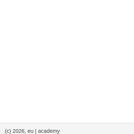
drepturile omului și democrație
maritime si pescuit
migrație și integrare
nutriție, sănătate și bunăstare
leadership în sectorul public, inovare și
schimb de cunoștințe
transport și infrastructură
(c) 2026, eu | academy