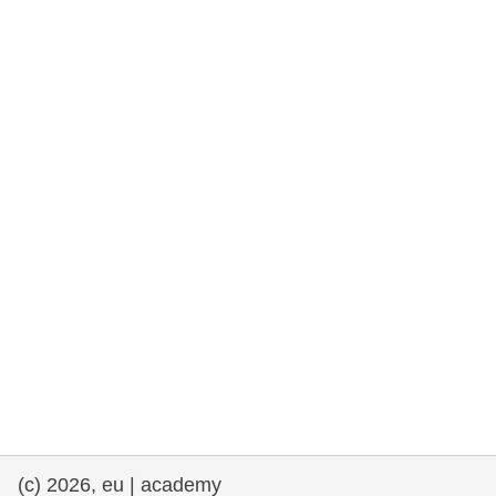
rights, & democracy
maritime & fisheries
migration & integration
nutrition, health & wellbeing
public sector leadership, innovation &
knowledge sharing
transport & infrastructure
(c) 2026, eu | academy