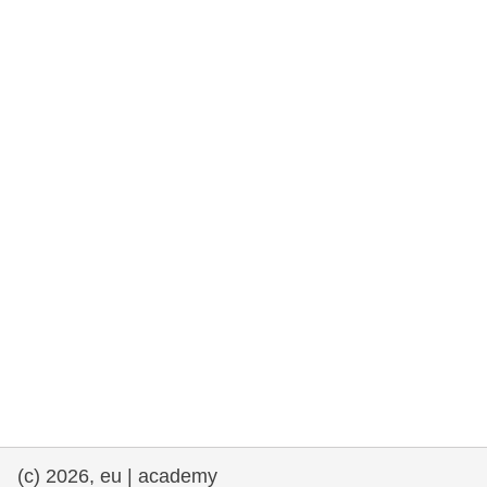
rights, & democracy
maritime & fisheries
migration & integration
nutrition, health & wellbeing
public sector leadership, innovation &
knowledge sharing
transport & infrastructure
(c) 2026, eu | academy