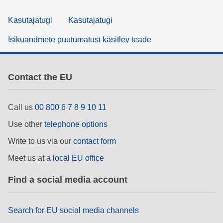
Kasutajatugi
Kasutajatugi
Isikuandmete puutumatust käsitlev teade
Contact the EU
Call us
00 800 6 7 8 9 10 11
Use other
telephone options
Write to us via our
contact form
Meet us at a
local EU office
Find a social media account
Search for EU social media channels