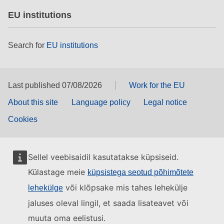
EU institutions
Search for
EU institutions
Last published 07/08/2026
Work for the EU
About this site
Language policy
Legal notice
Cookies
Sellel veebisaidil kasutatakse küpsiseid.
Külastage meie
küpsistega seotud põhimõtete
või klõpsake mis tahes lehekülje
lehekülge
jaluses oleval lingil, et saada lisateavet või
muuta oma eelistusi.