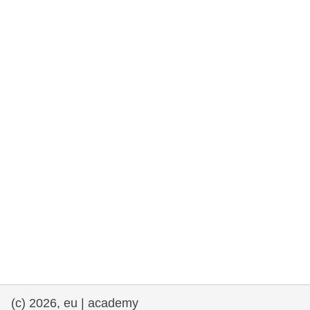
rights, & democracy
maritime & fisheries
migration & integration
nutrition, health & wellbeing
public sector leadership, innovation &
knowledge sharing
transport & infrastructure
(c) 2026, eu | academy