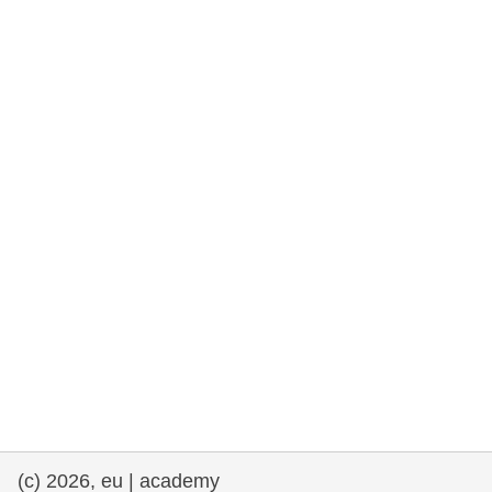
rights, & democracy
maritime & fisheries
migration & integration
nutrition, health & wellbeing
public sector leadership, innovation &
knowledge sharing
transport & infrastructure
(c) 2026, eu | academy