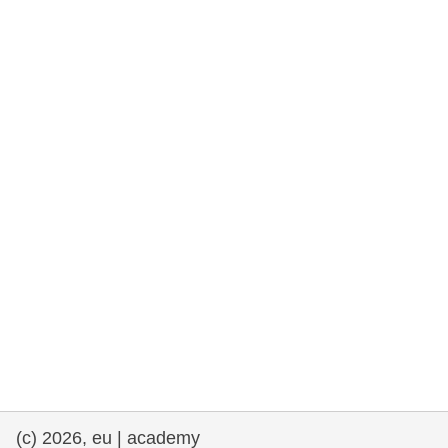
drepturile omului și democrație
maritime si pescuit
migrație și integrare
nutriție, sănătate și bunăstare
leadership în sectorul public, inovare și
schimb de cunoștințe
transport și infrastructură
(c) 2026, eu | academy