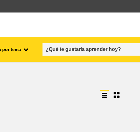
a por tema
l
empleo, comercio y economía
cadena y seguridad alimenticias
s y
fragilidad, situaciones de crisis y
resiliencia
género, desigualdad e inclusión