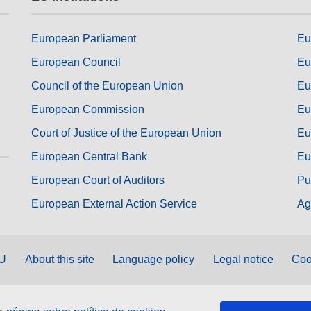
European Parliament
Eu
European Council
Eu
Council of the European Union
Eu
European Commission
Eu
Court of Justice of the European Union
Eu
European Central Bank
Eu
European Court of Auditors
Pu
European External Action Service
Ag
EU
About this site
Language policy
Legal notice
Coo