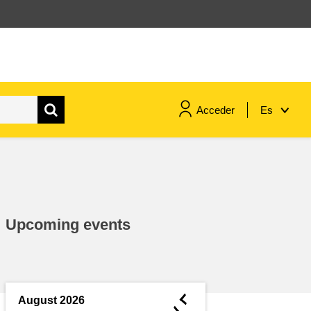
Acceder
Es
marítimo y pesca
migración e integración
Upcoming events
nutrición, salud y bienestar
liderazgo, innovación y el
intercambio de conocimientos en
◄
August 2026
el sector público