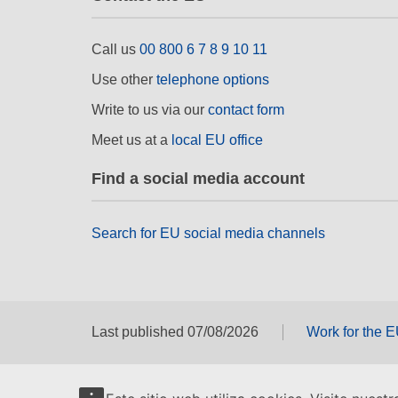
Call us
00 800 6 7 8 9 10 11
Use other
telephone options
Write to us via our
contact form
Meet us at a
local EU office
Find a social media account
Search for EU social media channels
Last published 07/08/2026
Work for the 