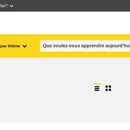
ier?
 par thème
nt
emploi, commerce et économie
salubrité et sécurité alimentaire
n et
fragilité, situations de crise &
résilience
genre, inégalité et inclusion