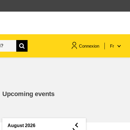
Connexion
Fr
maritime & pêche
migration et intégration
Upcoming events
nutrition, santé & bien-être
leadership du secteur public,
innovation et partage des
◄
August 2026
connaissances