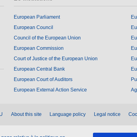
European Parliament
Eu
European Council
Eu
Council of the European Union
Eu
European Commission
Eu
Court of Justice of the European Union
Eu
European Central Bank
Eu
European Court of Auditors
Pu
European External Action Service
Ag
EU
About this site
Language policy
Legal notice
Coo