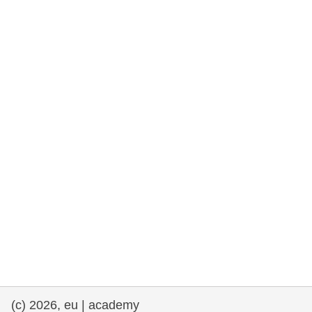
et démocratie
maritime & pêche
migration et intégration
nutrition, santé & bien-être
leadership du secteur public, innovation et
partage des connaissances
transport et infrastructure
(c) 2026, eu | academy