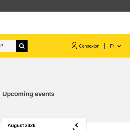
Connexion
Fr
maritime & pêche
migration et intégration
Upcoming events
nutrition, santé & bien-être
leadership du secteur public,
innovation et partage des
◄
August 2026
connaissances