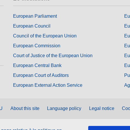
European Parliament
Eu
European Council
Eu
Council of the European Union
Eu
European Commission
Eu
Court of Justice of the European Union
Eu
European Central Bank
Eu
European Court of Auditors
Pu
European External Action Service
Ag
EU
About this site
Language policy
Legal notice
Coo