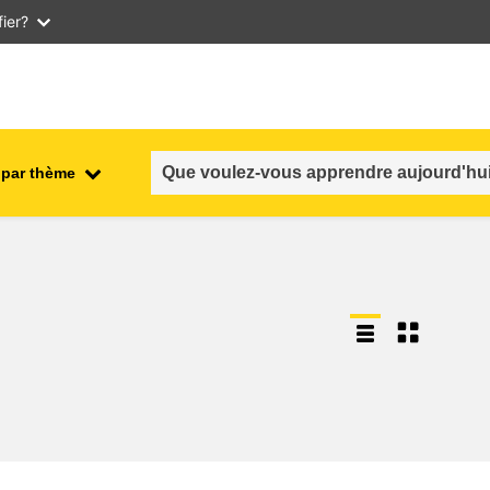
ier?
 par thème
nt
emploi, commerce et économie
salubrité et sécurité alimentaire
n et
fragilité, situations de crise &
résilience
genre, inégalité et inclusion