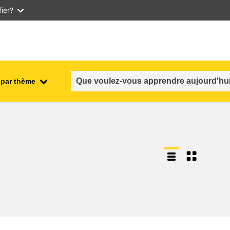
ier?
 par thème
nt
emploi, commerce et économie
salubrité et sécurité alimentaire
n et
fragilité, situations de crise &
résilience
genre, inégalité et inclusion