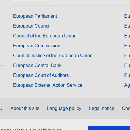
European Parliament
Eu
European Council
Eu
Council of the European Union
Eu
European Commission
Eu
Court of Justice of the European Union
Eu
European Central Bank
Eu
European Court of Auditors
Pu
European External Action Service
Ag
EU
About this site
Language policy
Legal notice
Coo