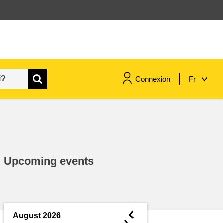
Connexion
Fr
maritime & pêche
migration et intégration
Upcoming events
nutrition, santé & bien-être
leadership du secteur public,
innovation et partage des
◄
August 2026
connaissances