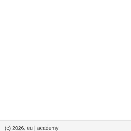
та права людини та демократія
морське судноплавство та рибальство
міграція та інтеграція
харчування, здоров'я та добробут
лідерство в державному секторі,
інновації та обмін знаннями
Транспорт та інфраструктура
(c) 2026, eu | academy