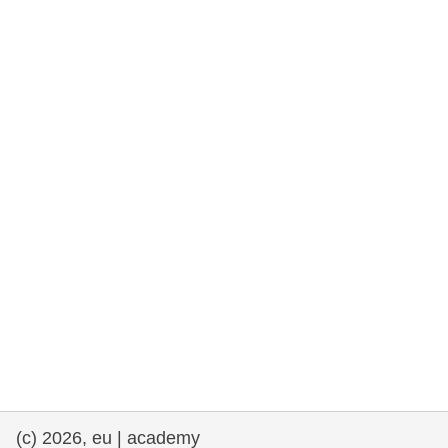
rights, & democracy
maritime & fisheries
migration & integration
nutrition, health & wellbeing
public sector leadership, innovation &
knowledge sharing
transport & infrastructure
(c) 2026, eu | academy