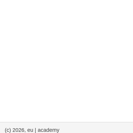
et démocratie
maritime & pêche
migration et intégration
nutrition, santé & bien-être
leadership du secteur public, innovation et
partage des connaissances
transport et infrastructure
(c) 2026, eu | academy