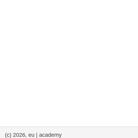
rights, & democracy
maritime & fisheries
migration & integration
nutrition, health & wellbeing
public sector leadership, innovation &
knowledge sharing
transport & infrastructure
(c) 2026, eu | academy