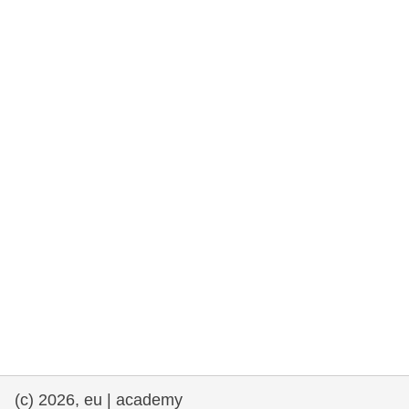
fundamentales, y democracia
marítimo y pesca
migración e integración
nutrición, salud y bienestar
liderazgo, innovación y el intercambio de
conocimientos en el sector público
transporte e infraestructuras
(c) 2026, eu | academy