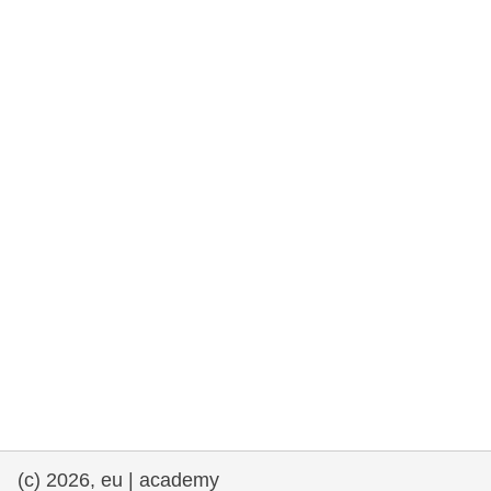
та права людини та демократія
морське судноплавство та рибальство
міграція та інтеграція
харчування, здоров'я та добробут
лідерство в державному секторі,
інновації та обмін знаннями
Транспорт та інфраструктура
(c) 2026, eu | academy