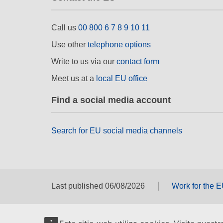
Call us
00 800 6 7 8 9 10 11
Use other
telephone options
Write to us via our
contact form
Meet us at a
local EU office
Find a social media account
Search for EU social media channels
Last published 06/08/2026
Work for the 