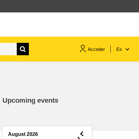
Acceder
Es
marítimo y pesca
migración e integración
Upcoming events
nutrición, salud y bienestar
liderazgo, innovación y el
intercambio de conocimientos en
◄
August 2026
el sector público