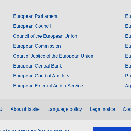
European Parliament
Eu
European Council
Eu
Council of the European Union
Eu
European Commission
Eu
Court of Justice of the European Union
Eu
European Central Bank
Eu
European Court of Auditors
Pu
European External Action Service
Ag
EU
About this site
Language policy
Legal notice
Coo