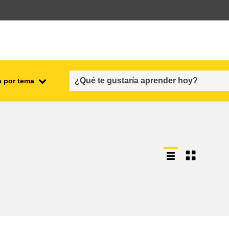
a por tema
l
empleo, comercio y economía
cadena y seguridad alimenticias
s y
fragilidad, situaciones de crisis y
resiliencia
género, desigualdad e inclusión