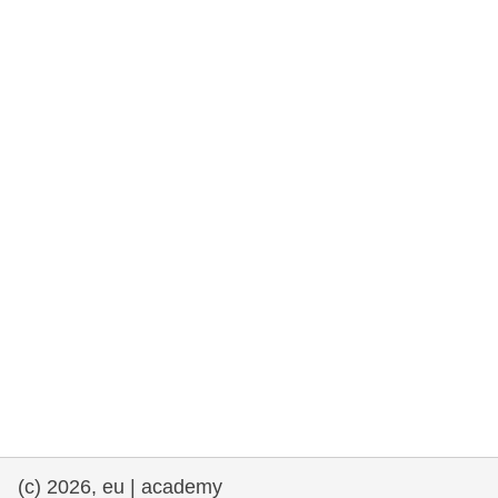
rights, & democracy
maritime & fisheries
migration & integration
nutrition, health & wellbeing
public sector leadership, innovation &
knowledge sharing
transport & infrastructure
(c) 2026, eu | academy