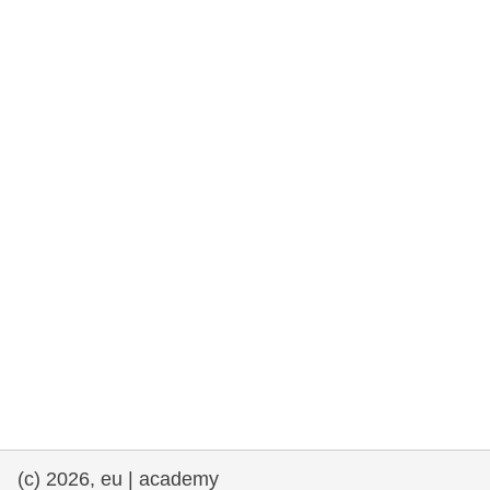
rights, & democracy
maritime & fisheries
migration & integration
nutrition, health & wellbeing
public sector leadership, innovation &
knowledge sharing
transport & infrastructure
(c) 2026, eu | academy