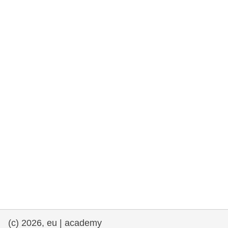
rights, & democracy
maritime & fisheries
migration & integration
nutrition, health & wellbeing
public sector leadership, innovation &
knowledge sharing
transport & infrastructure
(c) 2026, eu | academy