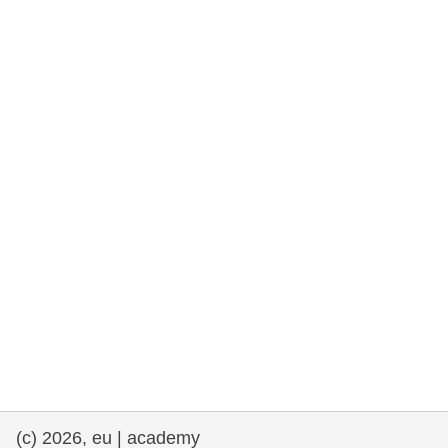
rights, & democracy
maritime & fisheries
migration & integration
nutrition, health & wellbeing
public sector leadership, innovation &
knowledge sharing
transport & infrastructure
(c) 2026, eu | academy