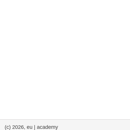
rights, & democracy
maritime & fisheries
migration & integration
nutrition, health & wellbeing
public sector leadership, innovation &
knowledge sharing
transport & infrastructure
(c) 2026, eu | academy