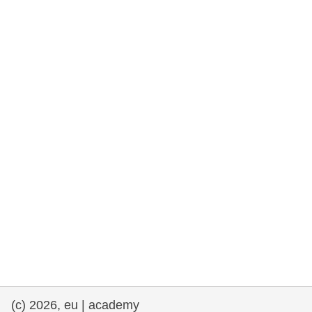
et démocratie
maritime & pêche
migration et intégration
nutrition, santé & bien-être
leadership du secteur public, innovation et
partage des connaissances
transport et infrastructure
(c) 2026, eu | academy