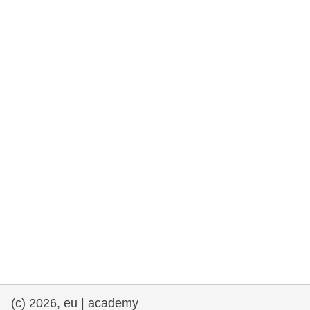
rights, & democracy
maritime & fisheries
migration & integration
nutrition, health & wellbeing
public sector leadership, innovation &
knowledge sharing
transport & infrastructure
(c) 2026, eu | academy