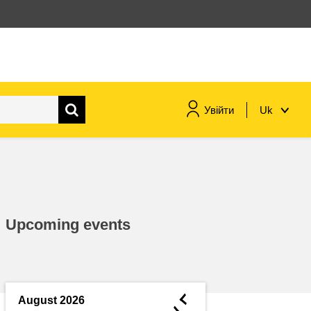
Увійти
Uk
морське судноплавство та
рибальство
міграція та інтеграція
Upcoming events
харчування, здоров'я та
добробут
лідерство в державному
секторі, інновації та обмін
◄
August 2026
знаннями