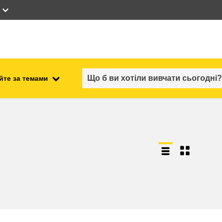
йте за темами
працевлаштування, комерційна
ості
діяльність та економіка
безпечність харчових
продуктів та продовольча
безпека
ний
нестабільність, кризові
ситуації та стійкість
ітні
гендер, нерівність та інклюзія