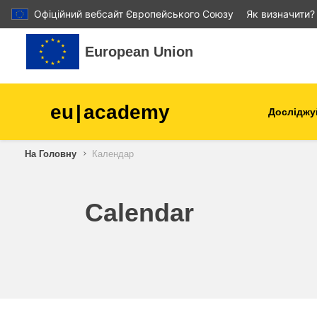
Офіційний вебсайт Європейського Союзу
Як визначити?
Перейти до головного вмісту
European Union
eu
|
academy
Досліджу
Аграрне виробництво і
На Головну
Календар
розвиток сільської місцев
діти та молодь
Calendar
міста, міський і регіональ
розвиток
дані, діджиталізація та нов
технології