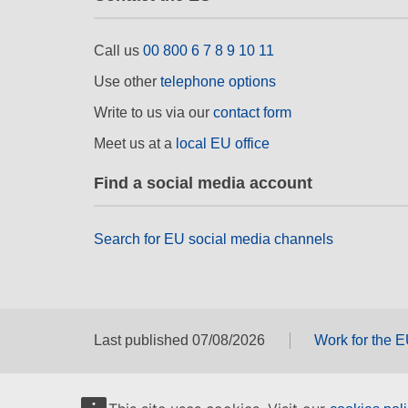
Call us
00 800 6 7 8 9 10 11
Use other
telephone options
Write to us via our
contact form
Meet us at a
local EU office
Find a social media account
Search for EU social media channels
Last published 07/08/2026
Work for the 