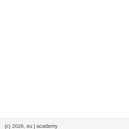
rights, & democracy
maritime & fisheries
migration & integration
nutrition, health & wellbeing
public sector leadership, innovation &
knowledge sharing
transport & infrastructure
(c) 2026, eu | academy