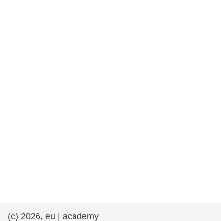
та права людини та демократія
морське судноплавство та рибальство
міграція та інтеграція
харчування, здоров'я та добробут
лідерство в державному секторі,
інновації та обмін знаннями
Транспорт та інфраструктура
(c) 2026, eu | academy