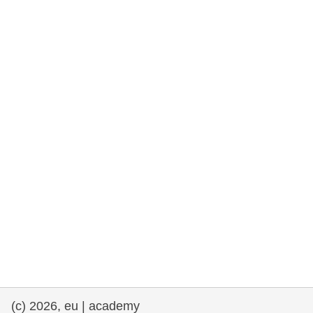
rights, & democracy
maritime & fisheries
migration & integration
nutrition, health & wellbeing
public sector leadership, innovation &
knowledge sharing
transport & infrastructure
(c) 2026, eu | academy