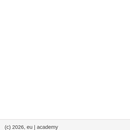
rights, & democracy
maritime & fisheries
migration & integration
nutrition, health & wellbeing
public sector leadership, innovation &
knowledge sharing
transport & infrastructure
(c) 2026, eu | academy