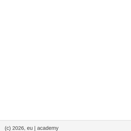
rights, & democracy
maritime & fisheries
migration & integration
nutrition, health & wellbeing
public sector leadership, innovation &
knowledge sharing
transport & infrastructure
(c) 2026, eu | academy