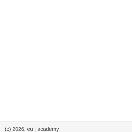
та права людини та демократія
морське судноплавство та рибальство
міграція та інтеграція
харчування, здоров'я та добробут
лідерство в державному секторі,
інновації та обмін знаннями
Транспорт та інфраструктура
(c) 2026, eu | academy