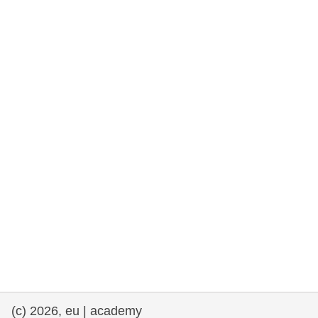
rights, & democracy
maritime & fisheries
migration & integration
nutrition, health & wellbeing
public sector leadership, innovation &
knowledge sharing
transport & infrastructure
(c) 2026, eu | academy